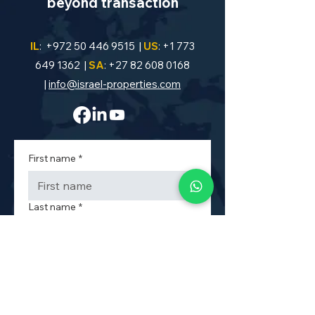
beyond transaction
IL
:
+972 50 446 9515
|
US
:
+1 773
649 1362
|
SA
:
+27 82 608 0168
|
info@israel-properties.com
First name
*
Last name
*
Phone
*
Property Code or Area
*