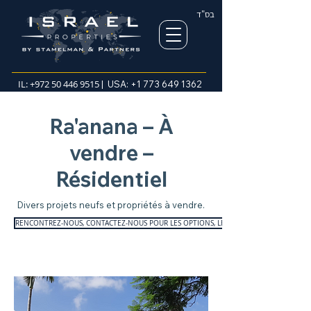
בס"ד
IL:
+972 50 446 9515
| USA:
+1 773 649 1362
Ra'anana – À
vendre –
Résidentiel
Divers projets neufs et propriétés à vendre.
RENCONTREZ-NOUS, CONTACTEZ-NOUS POUR LES OPTIONS, LES TAILLES ET LES PRIX