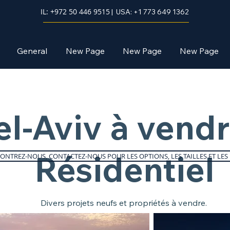
IL: +972 50 446 9515
| USA: +1 773 649 1362
General
New Page
New Page
New Page
el-Aviv à vendr
Résidentiel
ONTREZ-NOUS, CONTACTEZ-NOUS POUR LES OPTIONS, LES TAILLES ET LES 
Divers projets neufs et propriétés à vendre.