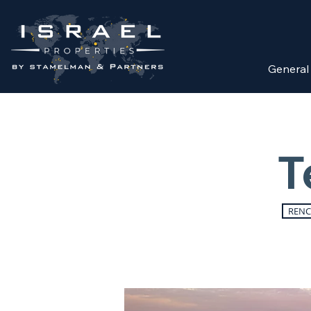
General
T
RENC