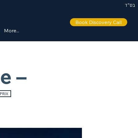
בס"ד
Book Discovery Call
More...
e –
PRIX