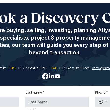
ok a Discovery C
e buying, selling, investing, planning Aliy
specialists, project & property managemen
es, our team will guide you every step of 
beyond transaction
9515 |
US
: +1 773 649 1362 |
SA
: +27 82 608 0168 |
info@isra
Last name
*
Phone
*
Email
*