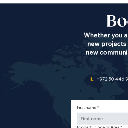
Bo
Whether you ar
new projects 
new communiti
IL
: +972 50 446 
First name
*
Property Code or Area
*