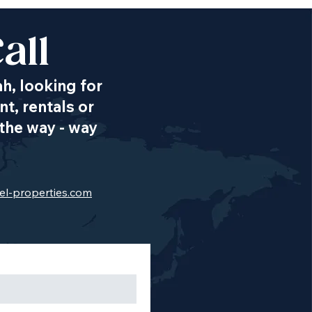
all
ah, looking for
t, rentals or
the way - way
el-properties.com