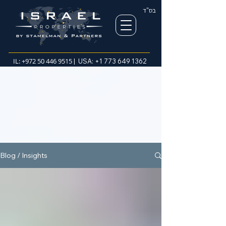
בס"ד
IL:
+972 50 446 9515
| USA:
+1 773 649 1362
Blog / Insights