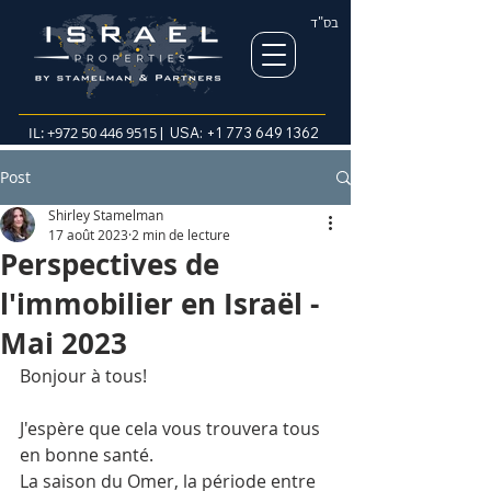
בס"ד
IL:
+972 50 446 9515
| USA:
+1 773 649 1362
Post
Shirley Stamelman
17 août 2023
2 min de lecture
Perspectives de
l'immobilier en Israël -
Mai 2023
Bonjour à tous!
J'espère que cela vous trouvera tous 
en bonne santé.
La saison du Omer, la période entre 