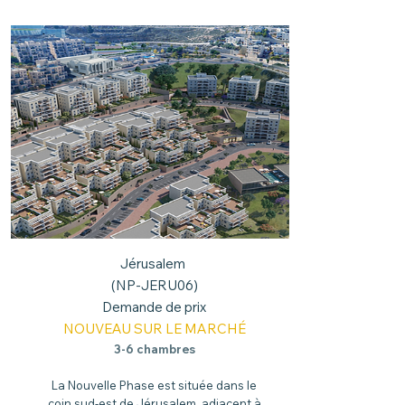
Jérusalem
(NP-JERU06)
Demande de prix
NOUVEAU SUR LE MARCHÉ
3-6 chambres
L
a Nouvelle Phase est située dans le
coin sud-e
st de Jérusalem, adjacent à