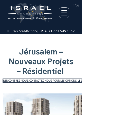
בס"ד
IL:
+972 50 446 9515
| USA:
+1 773 649 1362
Jérusalem –
Nouveaux Projets
– Résidentiel
RENCONTREZ-NOUS, CONTACTEZ-NOUS POUR LES OPTIONS, LES TAILLES ET LES PRIX