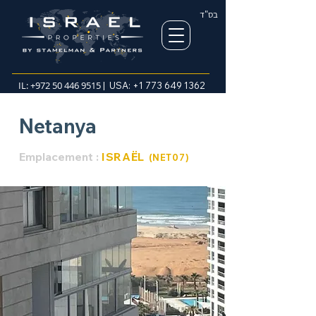
בס"ד
IL:
+972 50 446 9515
| USA:
+1 773 649 1362
Netanya
Emplacement :
ISRAËL
(NET
07
)