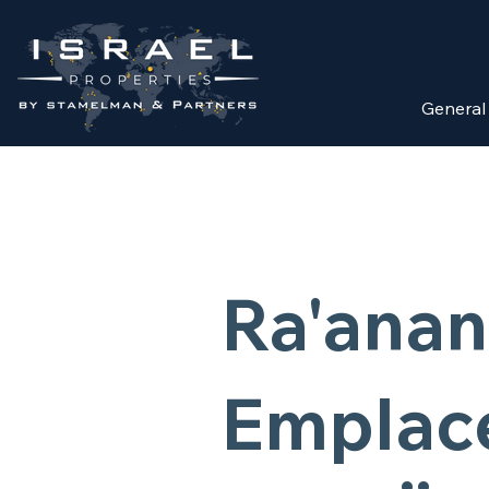
General
Ra'ana
Emplac