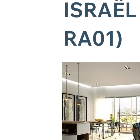
ISRAËL
RA01)