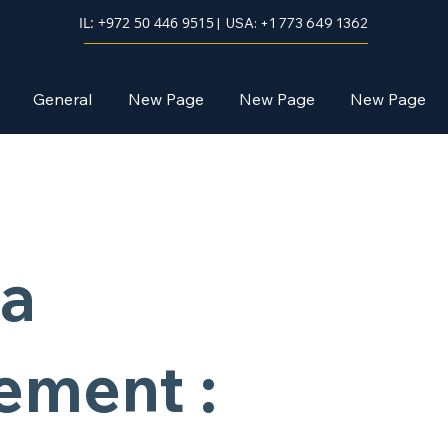
IL: +972 50 446 9515
| USA: +1 773 649 1362
General
New Page
New Page
New Page
na
ement :