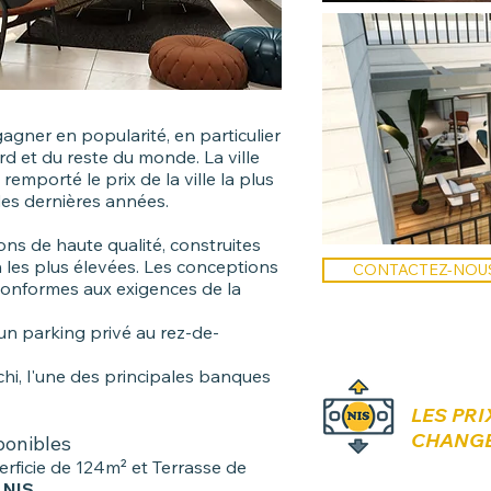
gagner en popularité, en particulier
d et du reste du monde. La ville
 remporté le prix de la ville la plus
des dernières années.
ons de haute qualité, construites
 les plus élevées. Les conceptions
CONTACTEZ-NOUS 
conformes aux exigences de la
n parking privé au rez-de-
hi, l'une des principales banques
LES PRI
CHANG
sponibles
rficie de 124m² et Terrasse de
 NIS
.