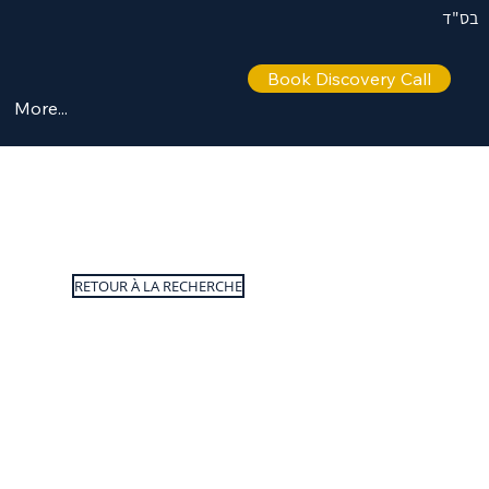
בס"ד
Book Discovery Call
More...
RETOUR À LA RECHERCHE