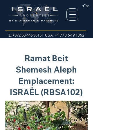
בס"ד
IL:
+972 50 446 9515
| USA:
+1 773 649 1362
Ramat Beit
Shemesh Aleph
Emplacement:
ISRAËL (RBSA102)