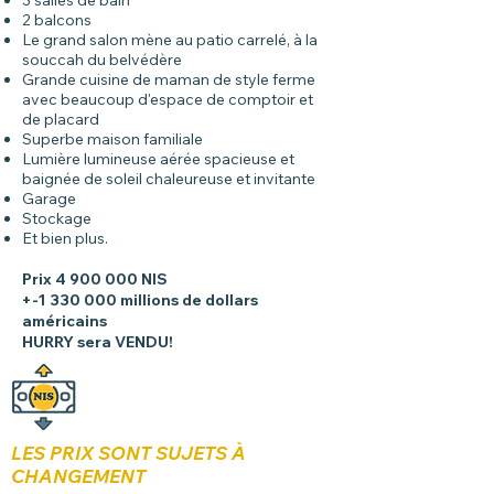
3 salles de bain
2 balcons
Le grand salon mène au patio carrelé, à la
souccah du belvédère
Grande cuisine de maman de style ferme
avec beaucoup d'espace de comptoir et
de placard
Superbe maison familiale
Lumière lumineuse aérée spacieuse et
baignée de soleil chaleureuse et invitante
Garage
Stockage
Et bien plus.
Prix ​​
4 9
00 000 NIS
+-1 330 000 millions de dollars
américains
HURRY sera VENDU!
LES PRIX SONT SUJETS À
CHANGEMENT