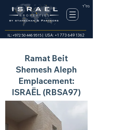
בס"ד
IL:
+972 50 446 9515
| USA:
+1 773 649 1362
Ramat Beit
Shemesh Aleph
Emplacement:
ISRAËL (RBSA97)