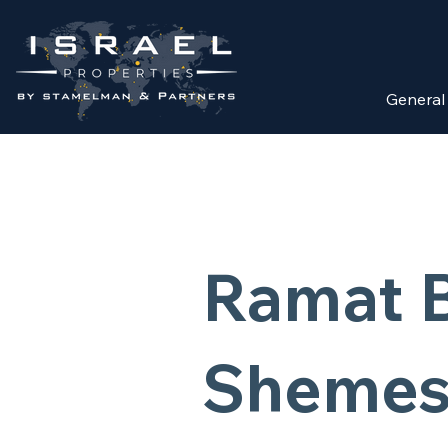
General
Ramat B
Shemes