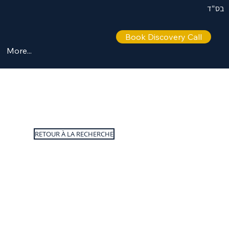
בס"ד
Book Discovery Call
More...
RETOUR À LA RECHERCHE