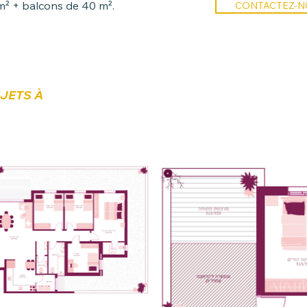
² + balcons de 40 m².
CONTACTEZ-NO
UJETS À