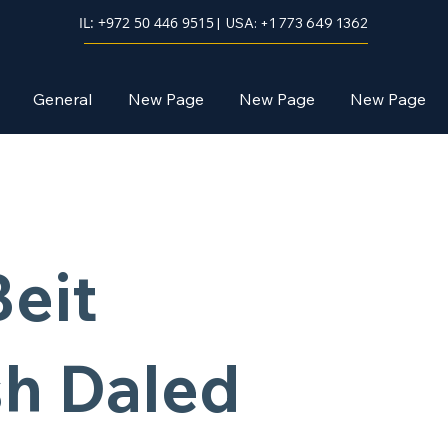
IL: +972 50 446 9515
| USA: +1 773 649 1362
General
New Page
New Page
New Page
eit
h Daled