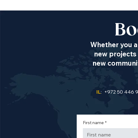
Bo
Whether you ar
new projects 
new communiti
IL
: +972 50 446 
First name
*