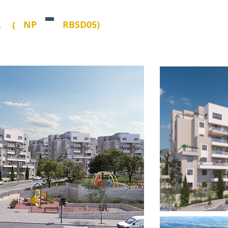
-
L
NP
RBSD05)
(