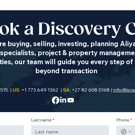
ok a Discovery C
e buying, selling, investing, planning Aliy
specialists, project & property managemen
es, our team will guide you every step of 
beyond transaction
9515 |
US
: +1 773 649 1362 |
SA
: +27 82 608 0168 |
info@isra
Last name
*
Phone
*