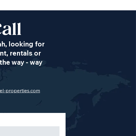
all
ah, looking for
t, rentals or
the way - way
el-properties.com