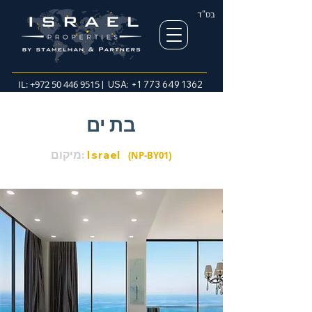
בס"ד
IL:
+972 50 446 9515
| USA:
+1 773 649 1362
בת ים
Israel
מיקום:
(NP-BY01)