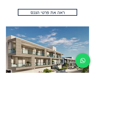
ראה את פרטי הנכס
פאפוס - קפריסין
(BS CYPNP01)
מחירים החל מ-140,000 אירו + מע"מ