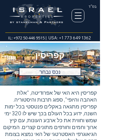
בס"ד
IL:
+972 50 446 9515
| USA:
+1 773 649 1362
קפריסין
נכס נבחר
קפריסין היא האי של אפרודיטה, "אלת
האהבה והיופי", ספוג תרבות והיסטוריה.
קפריסין מתגאה באקלים פנטסטי בכל ימות
השנה, ידוע בכל העולם בכך שיש לו 320 ימי
שמש וחווית את כל ארבע העונות, עם קיץ
ארוך וחמים וחורפים מתונים קצרים. המיקום
הגיאוגרפי האסטרטגי של האי נמצא בצומת