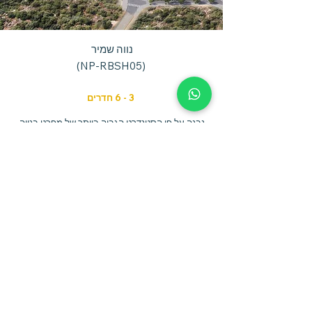
נווה שמיר
(NP-RBSH05)
3 - 6 חדרים
נבנה על פי הסטנדרט הגבוה ביותר של מפרט בנייה,
בלב השכונה הנמצא במיקום מרכזי. הדירות מרווחות
וכולן כוללות מחסן ומפרץ חניה.
ראה את פרטי הנכס
Book a
Discovery Call