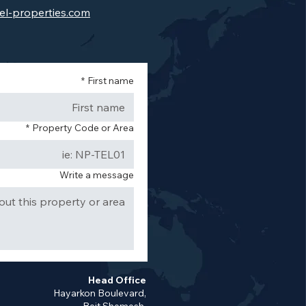
el-properties.com
*
First name
*
Property Code or Area
Write a message
Head Office
Hayarkon Boulevard,
Beit Shemesh,