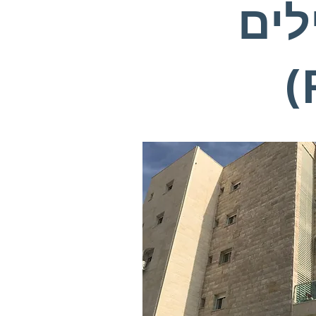
לים
(