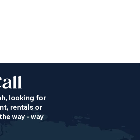
all
ah, looking for
t, rentals or
the way - way