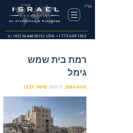
בס"ד
IL:
+972 50 446 9515
| USA:
+1 773 649 1362
רמת בית שמש
גימל
מיקום:
משה רבנו
(RBSG05)