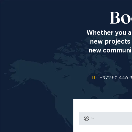
Bo
Whether you ar
new projects 
new communiti
IL
: +972 50 446 