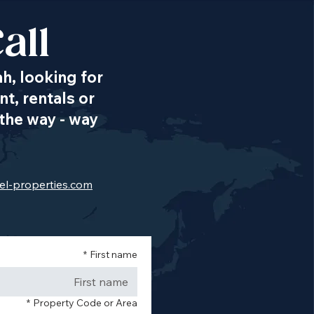
all
ah, looking for
t, rentals or
the way - way
el-properties.com
*
First name
*
Property Code or Area