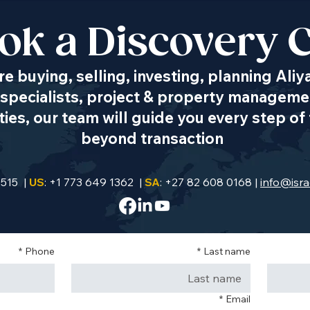
ok a Discovery C
e buying, selling, investing, planning Aliy
specialists, project & property managemen
es, our team will guide you every step of 
beyond transaction
9515 |
US
: +1 773 649 1362 |
SA
: +27 82 608 0168 |
info@isra
*
Phone
*
Last name
*
Email