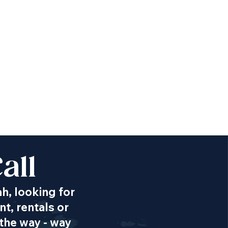
all
ah, looking for
t, rentals or
the way - way