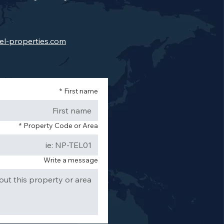
el-properties.com
*
First name
*
Property Code or Area
Write a message