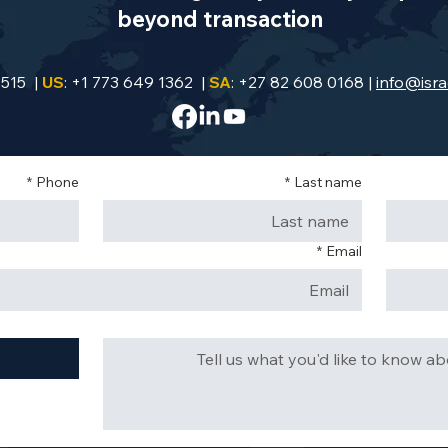
beyond transaction
9515 |
US
: +1 773 649 1362 |
SA
: +27 82 608 0168 |
info@isra
*
Phone
*
Last name
*
Email