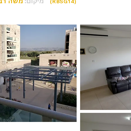
משה רבינו
מיקום:
(RBSG14)